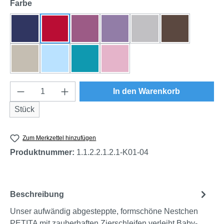
auswählen
Farbe
dunkelblau
rot
beere
flieder
grau
braun
natur
himmelblau
türkis
rosa
Produkt Anzahl: Gib den gewünschten Wert e
In den Warenkorb
Stück
Zum Merkzettel hinzufügen
Produktnummer:
1.1.2.2.1.2.1-K01-04
Beschreibung
Unser aufwändig abgesteppte, formschöne Nestchen
PETITA mit zauberhaften Zierschleifen verleiht Baby-