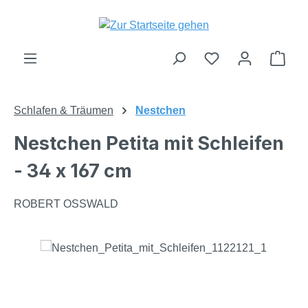
Zum Hauptinhalt springen
Du hast 0 Produk
Ware
Schlafen & Träumen
Nestchen
Nestchen Petita mit Schleifen
- 34 x 167 cm
ROBERT OSSWALD
Bildergalerie überspringen