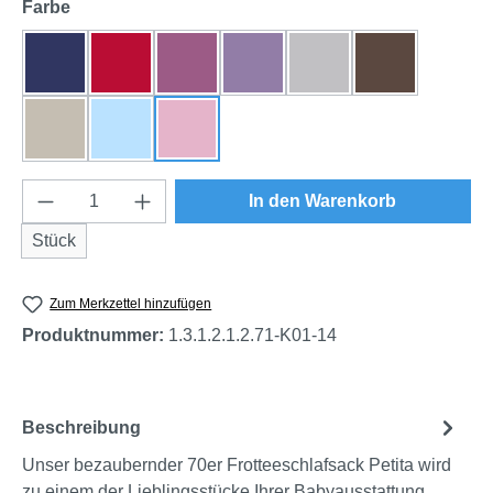
auswählen
Farbe
dunkelblau
rot
beere
flieder
grau
braun
natur
himmelblau
rosa
Produkt Anzahl: Gib den gewünschten Wert e
In den Warenkorb
Stück
Zum Merkzettel hinzufügen
Produktnummer:
1.3.1.2.1.2.71-K01-14
Beschreibung
Unser bezaubernder 70er Frotteeschlafsack Petita wird
zu einem der Lieblingsstücke Ihrer Babyausstattung