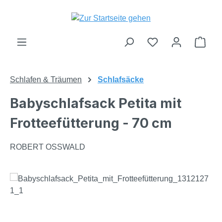
Zum Hauptinhalt springen
Du hast 0 Produk
Ware
Schlafen & Träumen
Schlafsäcke
Babyschlafsack Petita mit
Frotteefütterung - 70 cm
ROBERT OSSWALD
Bildergalerie überspringen