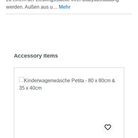
werden. Außen aus u…
Mehr
Produktgalerie überspringen
Accessory Items