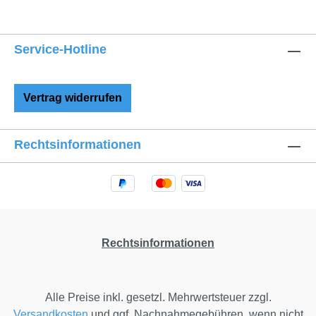
entwickelt wurden. FEINE
KINDERWAGENWÄSCHE PETITA:
DESSINS UND FARBEN Die
Service-Hotline
Kinderwagenwäsche PETITA hat eine weiße
Borte an der Vorderseite des
Plumeaubezugs, das übrige Dessin können
Vertrag widerrufen
Sie zwischen dem klassischen kleinen und
großen Vichy-Karo oder Vichy-Streifen
auswählen. Die große Farbpalette mit
Rechtsinformationen
insgesamt sieben unterschiedlichen Farben
(Natur, Rot, Rosa, Beere, Grau, Hellblau,
Dunkelblau) bietet Ihnen vielfältige
Möglichkeiten, die Babyausstattung
individuell zu gestalten.
Rechtsinformationen
Alle Preise inkl. gesetzl. Mehrwertsteuer zzgl.
Versandkosten
und ggf. Nachnahmegebühren, wenn nicht