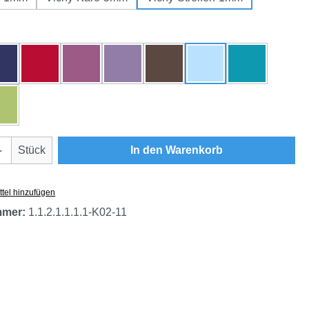
hlen
dunkelblau
rot
beere
flieder
braun
himmelblau
türkis
grün
Anzahl: Gib den gewünschten Wert ein oder
Stück
In den Warenkorb
tel hinzufügen
mmer:
1.1.2.1.1.1.1-K02-11