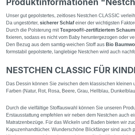
Produktinformationen "Nestche
Unser gut gepolstertes, zeitloses Nestchen CLASSIC verlei
Da ungestörter,
sicherer Schlaf
einer der wichtigsten Faktor
Durch die Polsterung mit
Toxproof®-zertifiziertem Schaum
fixieren, sodass es nicht vom Baby heruntergezogen oder v
Den Bezug aus dem samtig-weichen Stoff aus
Bio Baumwol
formstabil gepolsterte, langlebige Nestchen wird auch nach
NESTCHEN CLASSIC FÜR KIND
Das Dessin können Sie zwischen dem klassischen kleinen un
Farben (Natur, Rot, Rosa, Beere, Grau, Hellblau, Dunkelblau) 
Durch die vielfältige Stoffauswahl können Sie unseren Produk
Erstausstattung empfehlen wir neben dem Nestchen auch ei
Matratzenbezüge. Für das Wickeln und Baden bieten wir zu
Kapuzenhandtücher. Wunderschöne Blickfänger sind auch p