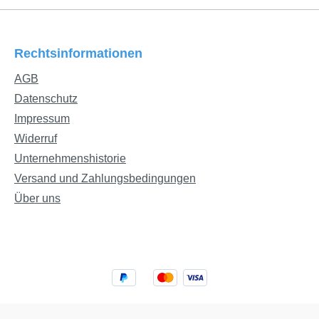
flagen
kann. Dank des leichten,
Jahr übe
ass Sie
hochqualitativen Stoffes
Halsaussc
und
aus bester Bio Baumwolle
gestaltet
Rechtsinformationen
ehmen
wird der langlebige
Schlafsa
AGB
st mit
Betthimmel auch
anliegt,
 Folie
nachfolgenden
Babys ab
Datenschutz
hält
Geschwister- oder
den Schl
Impressum
lies-
Freundeskindern noch viel
hineinru
Widerruf
hr Baby
Freude bereiten.
umlaufe
Unternehmenshistorie
und
BETTHIMMEL FÜR
Reißvers
Versand und Zahlungsbedingungen
nn. Wir
KINDERBETT: DESSINS
Druckknö
Über uns
zweiten
UND FARBEN Das
Schulter
werben -
Dessin können Sie
einfache
zwischen dem klassischen
Auszieh
rs in
kleinen und großen Vichy-
unkompli
Karo und Vichy-Streifen
Windelwe
hres
auswählen. Die große
Nacht. U
leine
Farbpalette mit insgesamt
Größe zu