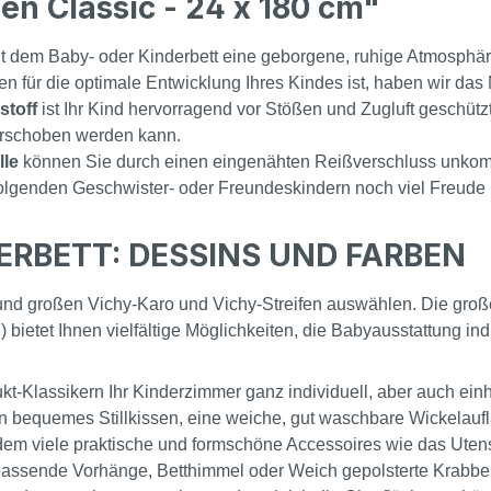
n Classic - 24 x 180 cm"
ht dem Baby- oder Kinderbett eine geborgene, ruhige Atmosphär
en für die optimale Entwicklung Ihres Kindes ist, haben wir das 
stoff
ist Ihr Kind hervorragend vor Stößen und Zugluft geschützt
erschoben werden kann.
le
können Sie durch einen eingenähten Reißverschluss unkom
folgenden Geschwister- oder Freundeskindern noch viel Freude 
ERBETT: DESSINS UND FARBEN
d großen Vichy-Karo und Vichy-Streifen auswählen. Die große
bietet Ihnen vielfältige Möglichkeiten, die Babyausstattung indi
t-Klassikern Ihr Kinderzimmer ganz individuell, aber auch einhei
n bequemes Stillkissen, eine weiche, gut waschbare Wickelau
dem viele praktische und formschöne Accessoires wie das Uten
assende Vorhänge, Betthimmel oder Weich gepolsterte Krabb