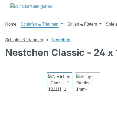
m Hauptinhalt springen
Zur Suche springen
Zur Hauptnavigation springen
Home
Schlafen & Träumen
Stillen & Füttern
Spiel
Schlafen & Träumen
Nestchen
Nestchen Classic - 24 x
Bildergalerie überspringen