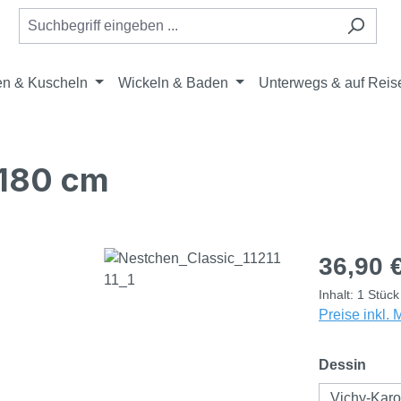
en & Kuscheln
Wickeln & Baden
Unterwegs & auf Reis
 180 cm
Regulärer Pr
36,90 
Inhalt:
1 Stück
Preise inkl.
ausw
Dessin
Vichy-Kar