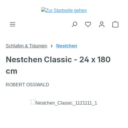
Zum Hauptinhalt springen
Du hast 0 Produk
Ware
Schlafen & Träumen
Nestchen
Nestchen Classic - 24 x 180
cm
ROBERT OSSWALD
Bildergalerie überspringen