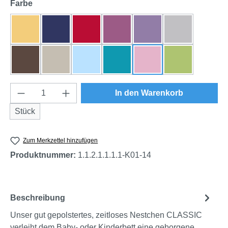
auswählen
Farbe
gelb
dunkelblau
rot
beere
flieder
grau
braun
natur
himmelblau
türkis
rosa
grün
Produkt Anzahl: Gib den gewünschten Wert e
In den Warenkorb
Stück
Zum Merkzettel hinzufügen
Produktnummer:
1.1.2.1.1.1.1-K01-14
Beschreibung
Unser gut gepolstertes, zeitloses Nestchen CLASSIC
verleiht dem Baby- oder Kinderbett eine geborgene,