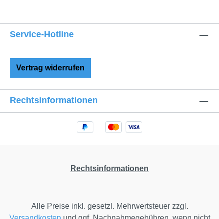
eine hohe Stabilität. Die Farbe der Taschen,
Schleifen und der Rückseite des Utensilo
können Sie individuell auswählen, sodass es
Service-Hotline
sich harmonisch in die Gestaltung des
Kinderzimmers einfügt. UTENSILO MIT
TASCHEN: DESSINS UND FARBEN Das
Vertrag widerrufen
Dessin der Zierschleifen und Taschen
können Sie zwischen dem klassischen
kleinen und großen Vichy-Karo und Vichy-
Rechtsinformationen
Streifen auswählen. Die große Farbpalette
mit insgesamt sieben unterschiedlichen
Farben (Natur, Rot, Rosa, Beere, Grau,
Hellblau, Dunkelblau) bietet Ihnen vielfältige
Möglichkeiten, die Babyausstattung
individuell zu gestalten.
Rechtsinformationen
Alle Preise inkl. gesetzl. Mehrwertsteuer zzgl.
Versandkosten
und ggf. Nachnahmegebühren, wenn nicht