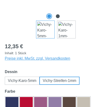
Regulärer Preis:
12,35 €
Inhalt:
1 Stück
Preise inkl. MwSt. zzgl. Versandkosten
auswählen
Dessin
Vichy-Karo-5mm
Vichy-Streifen-1mm
auswählen
Farbe
dunkelblau
rot
beere
flieder
braun
natur