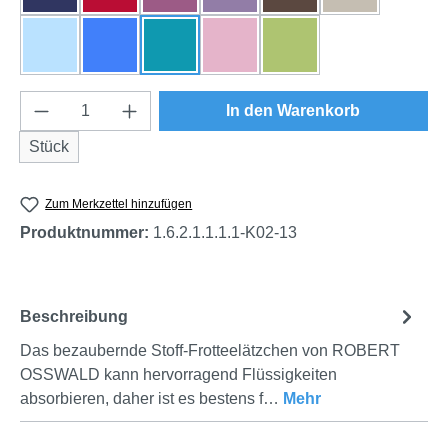
himmelblau
royalblau
türkis
rosa
grün
Produkt Anzahl: Gib den gewünschten Wert e
In den Warenkorb
Stück
Zum Merkzettel hinzufügen
Produktnummer:
1.6.2.1.1.1.1-K02-13
Beschreibung
Das bezaubernde Stoff-Frotteelätzchen von ROBERT
OSSWALD kann hervorragend Flüssigkeiten
absorbieren, daher ist es bestens f…
Mehr