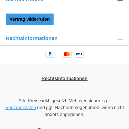
wunderschöne, langlebige Nestchen wird
auch nachfolgenden Geschwister- oder
Freundeskindern noch viel Freude bereiten.
Vertrag widerrufen
NESTCHEN KOMFORT MIT
ZIERSCHLEIFEN FÜR KINDERBETT:
DESSINS UND FARBEN Das Dessin
Rechtsinformationen
können Sie zwischen dem klassischen
kleinen und großen Vichy-Karo und Vichy-
Streifen auswählen. Die große Farbpalette
mit insgesamt sieben unterschiedlichen
Farben (Natur, Rot, Rosa, Beere, Grau,
Hellblau, Dunkelblau) bietet Ihnen vielfältige
Rechtsinformationen
Möglichkeiten, die Babyausstattung
individuell zu gestalten.
Alle Preise inkl. gesetzl. Mehrwertsteuer zzgl.
Versandkosten
und ggf. Nachnahmegebühren, wenn nicht
anders angegeben.