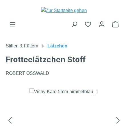
Zum Hauptinhalt springen
Du hast 0 Produk
Ware
Stillen & Füttern
Lätzchen
Frotteelätzchen Stoff
ROBERT OSSWALD
Bildergalerie überspringen