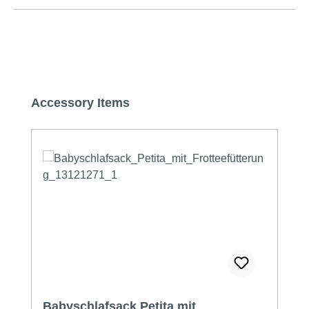
Produktgalerie überspringen
Accessory Items
Babyschlafsack Petita mit