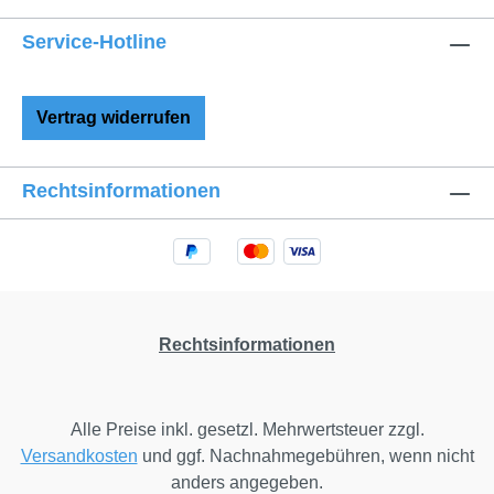
garantieren einfaches An- und Ausziehen und
Service-Hotline
unkompliziertes Windelwechseln in der
Nacht. Um die richtige Größe zu ermitteln,
messen Sie die Länge Ihres Kindes von den
Vertrag widerrufen
Schultern bis zu den Füßen und addieren ca.
10 Zentimeter. Der langlebige
Frotteeschlafsack wird auch nachfolgenden
Rechtsinformationen
Geschwister- oder Freundeskindern noch viel
Freude bereiten. Babyschlafsack Komfort mit
Frotteefütterung: DESSINS UND FARBEN
Den oberen Teil des Schlafsacks PETITA
haben wir mit feinem weißem Stoff abgesetzt.
Das Dessin des unteren Teils können Sie
Rechtsinformationen
zwischen dem klassischen kleinen und
großen Vichy-Karo und Vichy-Streifen
auswählen. Die große Farbpalette mit
Alle Preise inkl. gesetzl. Mehrwertsteuer zzgl.
insgesamt sieben unterschiedlichen Farben
Versandkosten
und ggf. Nachnahmegebühren, wenn nicht
(Natur, Rot, Rosa, Beere, Grau, Hellblau,
anders angegeben.