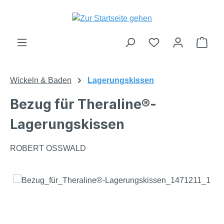
Zum Hauptinhalt springen
Du hast 0 Produk
Ware
Wickeln & Baden
Lagerungskissen
Bezug für Theraline®-
Lagerungskissen
ROBERT OSSWALD
Bildergalerie überspringen