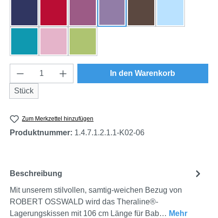
dunkelblau
rot
beere
flieder
braun
himmelblau
türkis
rosa
grün
Produkt Anzahl: Gib den gewünschten Wert e
In den Warenkorb
Stück
Zum Merkzettel hinzufügen
Produktnummer:
1.4.7.1.2.1.1-K02-06
Beschreibung
Mit unserem stilvollen, samtig-weichen Bezug von
ROBERT OSSWALD wird das Theraline®-
Lagerungskissen mit 106 cm Länge für Bab…
Mehr