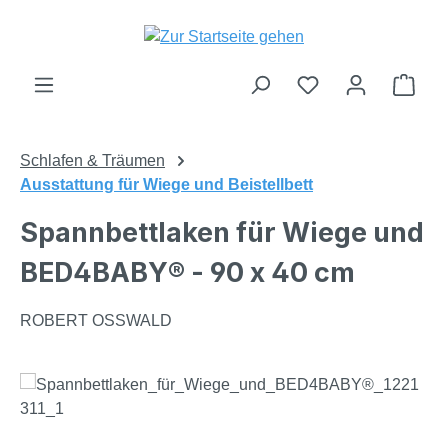
Zum Hauptinhalt springen
Du hast 0 Produk
Ware
Schlafen & Träumen
Ausstattung für Wiege und Beistellbett
Spannbettlaken für Wiege und
BED4BABY® - 90 x 40 cm
ROBERT OSSWALD
Bildergalerie überspringen