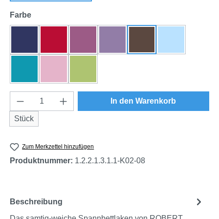
auswählen
Farbe
dunkelblau
rot
beere
flieder
braun
himmelblau
türkis
rosa
grün
Produkt Anzahl: Gib den gewünschten Wert e
In den Warenkorb
Stück
Zum Merkzettel hinzufügen
Produktnummer:
1.2.2.1.3.1.1-K02-08
Beschreibung
Das samtig-weiche Spannbettlaken von ROBERT