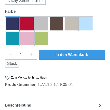
Vichy-Streifen-1mm
auswählen
Farbe
dunkelblau
rot
grau
braun
natur
himmelblau
türkis
rosa
grün
Produkt Anzahl: Gib den gewünschten Wert e
In den Warenkorb
Stück
Zum Merkzettel hinzufügen
Produktnummer:
1.7.1.1.3.1.1-K05-01
Beschreibung