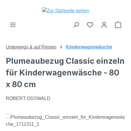
Zum Hauptinhalt springen
Du hast 0 Produk
Ware
Unterwegs & auf Reisen
Kinderwagenwäsche
Plumeaubezug Classic einzeln
für Kinderwagenwäsche - 80
x 80 cm
ROBERT OSSWALD
Bildergalerie überspringen