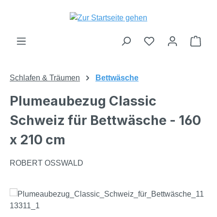
Zum Hauptinhalt springen
Du hast 0 Produk
Ware
Schlafen & Träumen
Bettwäsche
Plumeaubezug Classic
Schweiz für Bettwäsche - 160
x 210 cm
ROBERT OSSWALD
Bildergalerie überspringen