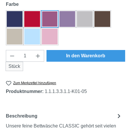
auswählen
Farbe
dunkelblau
rot
beere
flieder
grau
braun
natur
himmelblau
rosa
Produkt Anzahl: Gib den gewünschten Wert e
In den Warenkorb
Stück
Zum Merkzettel hinzufügen
Produktnummer:
1.1.1.3.3.1.1-K01-05
Beschreibung
Unsere feine Bettwäsche CLASSIC gehört seit vielen