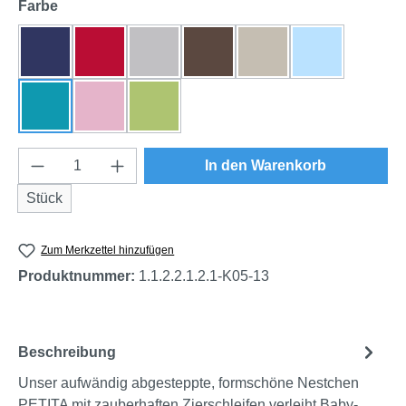
auswählen
Farbe
dunkelblau
rot
grau
braun
natur
himmelblau
türkis
rosa
grün
Produkt Anzahl: Gib den gewünschten Wert e
In den Warenkorb
Stück
Zum Merkzettel hinzufügen
Produktnummer:
1.1.2.2.1.2.1-K05-13
Beschreibung
Unser aufwändig abgesteppte, formschöne Nestchen
PETITA mit zauberhaften Zierschleifen verleiht Baby-