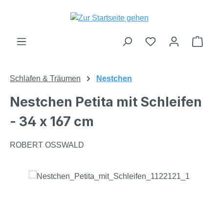
Zum Hauptinhalt springen
Du hast 0 Produk
Ware
Schlafen & Träumen
Nestchen
Nestchen Petita mit Schleifen
- 34 x 167 cm
ROBERT OSSWALD
Bildergalerie überspringen