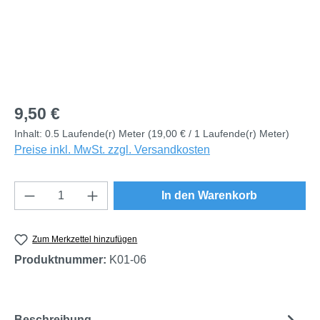
Regulärer Preis:
9,50 €
Inhalt:
0.5 Laufende(r) Meter
(19,00 € / 1 Laufende(r) Meter)
Preise inkl. MwSt. zzgl. Versandkosten
Produkt Anzahl: Gib den gewünschten Wert e
In den Warenkorb
Zum Merkzettel hinzufügen
Produktnummer:
K01-06
Beschreibung