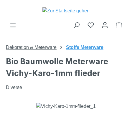
Zum Hauptinhalt springen
Du hast 0 Produk
Ware
Dekoration & Meterware
Stoffe Meterware
Bio Baumwolle Meterware
Vichy-Karo-1mm flieder
Diverse
Bildergalerie überspringen