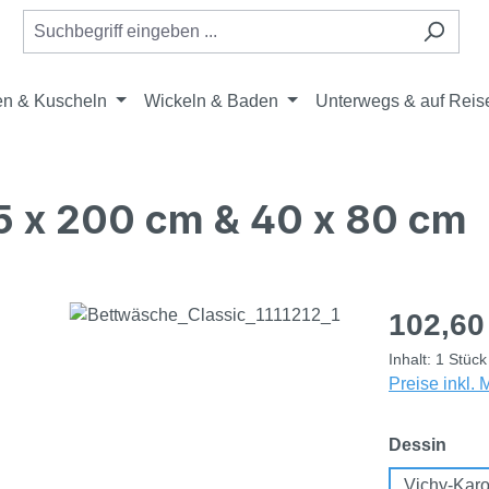
en & Kuscheln
Wickeln & Baden
Unterwegs & auf Reis
5 x 200 cm & 40 x 80 cm
Regulärer Pr
102,60
Inhalt:
1 Stück
Preise inkl.
ausw
Dessin
Vichy-Kar