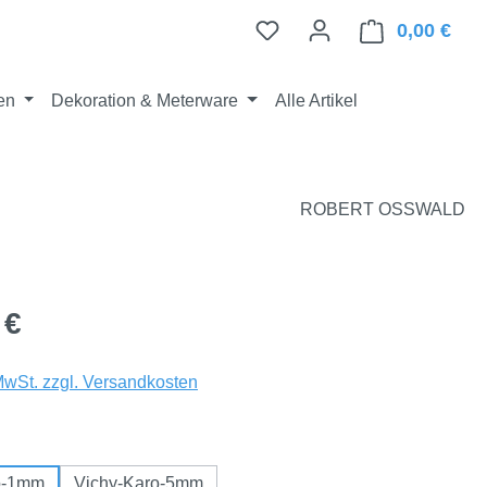
Du hast 0 Produkte auf d
0,00 €
Ware
en
Dekoration & Meterware
Alle Artikel
ROBERT OSSWALD
eis:
 €
 MwSt. zzgl. Versandkosten
ählen
o-1mm
Vichy-Karo-5mm