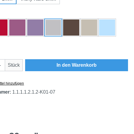
hlen
au
rot
beere
flieder
grau
braun
natur
himmelblau
Anzahl: Gib den gewünschten Wert ein oder
Stück
In den Warenkorb
tel hinzufügen
mmer:
1.1.1.1.2.1.2-K01-07