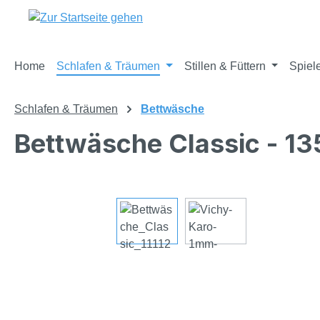
m Hauptinhalt springen
Zur Suche springen
Zur Hauptnavigation springen
Home
Schlafen & Träumen
Stillen & Füttern
Spiel
Schlafen & Träumen
Bettwäsche
Bettwäsche Classic - 13
Bildergalerie überspringen