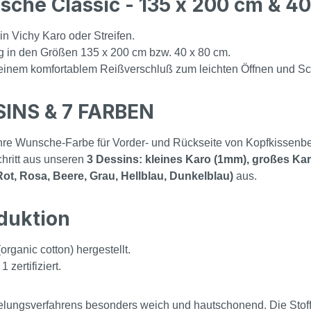
che Classic - 135 x 200 cm & 40
 Vichy Karo oder Streifen.
in den Größen 135 x 200 cm bzw. 40 x 80 cm.
nem komfortablem Reißverschluß zum leichten Öffnen und Schl
SINS & 7 FARBEN
Ihre Wunsche-Farbe für Vorder- und Rückseite von Kopfkissen
chritt aus unseren
3 Dessins: kleines Karo (1mm), großes Ka
Rot, Rosa, Beere, Grau, Hellblau, Dunkelblau)
aus.
duktion
rganic cotton) hergestellt.
zertifiziert.
ungsverfahrens besonders weich und hautschonend. Die Stoffobe