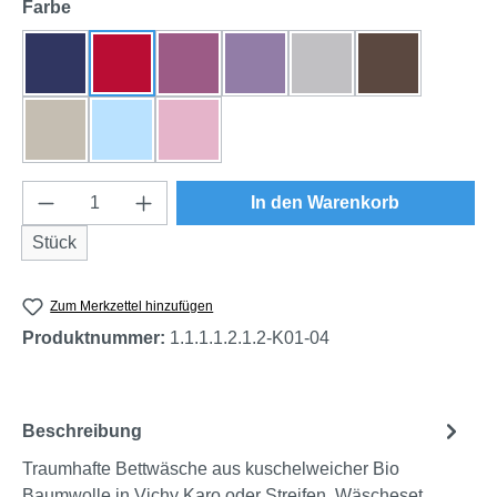
auswählen
Farbe
dunkelblau
rot
beere
flieder
grau
braun
natur
himmelblau
rosa
Produkt Anzahl: Gib den gewünschten Wert e
In den Warenkorb
Stück
Zum Merkzettel hinzufügen
Produktnummer:
1.1.1.1.2.1.2-K01-04
Beschreibung
Traumhafte Bettwäsche aus kuschelweicher Bio
Baumwolle in Vichy Karo oder Streifen. Wäscheset