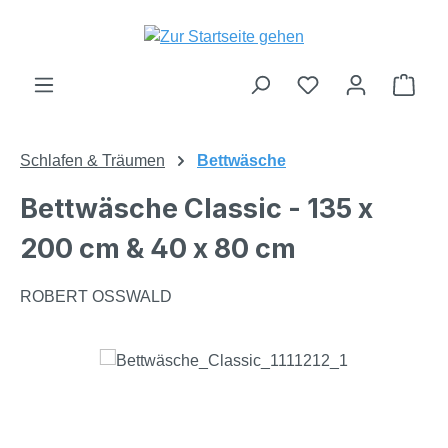
Zum Hauptinhalt springen
Du hast 0 Produk
Ware
Schlafen & Träumen
Bettwäsche
Bettwäsche Classic - 135 x
200 cm & 40 x 80 cm
ROBERT OSSWALD
Bildergalerie überspringen