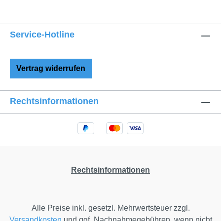
entwickelt wurden. FEINE
KINDERWAGENWÄSCHE PETITA:
DESSINS UND FARBEN Die
Service-Hotline
Kinderwagenwäsche PETITA hat eine weiße
Borte an der Vorderseite des
Plumeaubezugs, das übrige Dessin können
Vertrag widerrufen
Sie zwischen dem klassischen kleinen und
großen Vichy-Karo oder Vichy-Streifen
auswählen. Die große Farbpalette mit
Rechtsinformationen
insgesamt sieben unterschiedlichen Farben
(Natur, Rot, Rosa, Beere, Grau, Hellblau,
Dunkelblau) bietet Ihnen vielfältige
Möglichkeiten, die Babyausstattung
individuell zu gestalten.
Rechtsinformationen
Alle Preise inkl. gesetzl. Mehrwertsteuer zzgl.
Versandkosten
und ggf. Nachnahmegebühren, wenn nicht