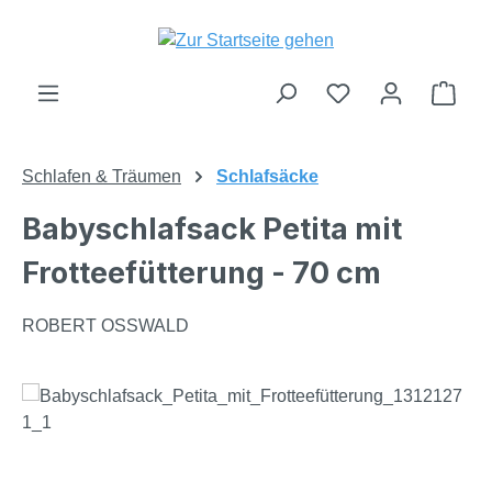
Zum Hauptinhalt springen
Du hast 0 Produk
Ware
Schlafen & Träumen
Schlafsäcke
Babyschlafsack Petita mit
Frotteefütterung - 70 cm
ROBERT OSSWALD
Bildergalerie überspringen