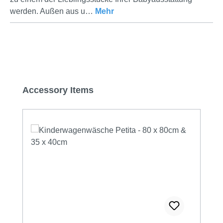
werden. Außen aus u…
Mehr
Produktgalerie überspringen
Accessory Items