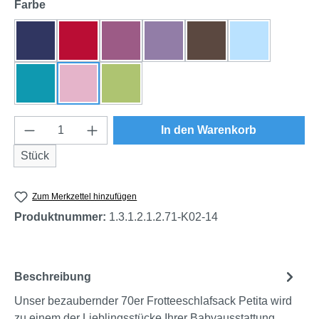
auswählen
Farbe
dunkelblau
rot
beere
flieder
braun
himmelblau
türkis
rosa
grün
Produkt Anzahl: Gib den gewünschten Wert e
In den Warenkorb
Stück
Zum Merkzettel hinzufügen
Produktnummer:
1.3.1.2.1.2.71-K02-14
Beschreibung
Unser bezaubernder 70er Frotteeschlafsack Petita wird
zu einem der Lieblingsstücke Ihrer Babyausstattung